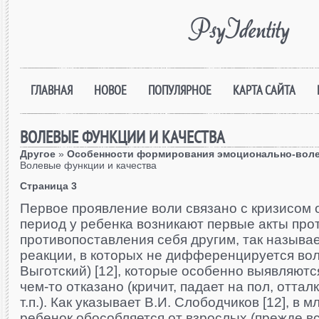
PsyIdentity
ГЛАВНАЯ
НОВОЕ
ПОПУЛЯРНОЕ
КАРТА САЙТА
ВОЛЕВЫЕ ФУНКЦИИ И КАЧЕСТВА
Другое
»
Особенности формирования эмоционально-вол
Волевые функции и качества
Страница 3
Первое проявление воли связано с кризисом о
период у ребенка возникают первые акты про
противопоставления себя другим, так называ
реакции, в которых не дифференцируется вол
Выготский) [12], которые особенно выявляются
чем-то отказано (кричит, падает на пол, оттал
т.п.). Как указывает В.И. Слободчиков [12], в
ребенок обособляется от взрослых (прежде вс