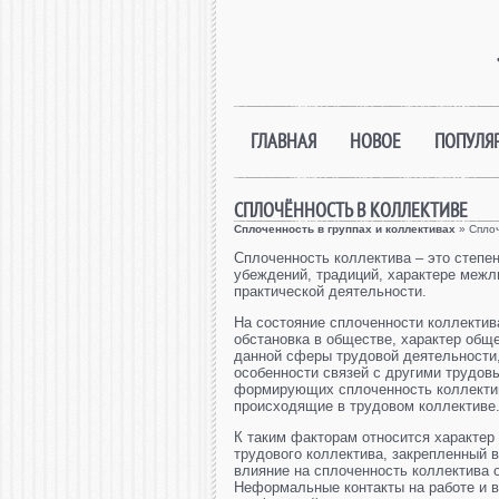
ГЛАВНАЯ
НОВОЕ
ПОПУЛЯ
СПЛОЧЁННОСТЬ В КОЛЛЕКТИВЕ
Сплоченность в группах и коллективах
» Сплоч
Сплоченность коллектива – это степе
убеждений, традиций, характере межли
практической деятельности.
На состояние сплоченности коллектив
обстановка в обществе, характер общ
данной сферы трудовой деятельности,
особенности связей с другими трудов
формирующих сплоченность коллектив
происходящие в трудовом коллективе
К таким факторам относится характе
трудового коллектива, закрепленный 
влияние на сплоченность коллектива 
Неформальные контакты на работе и 