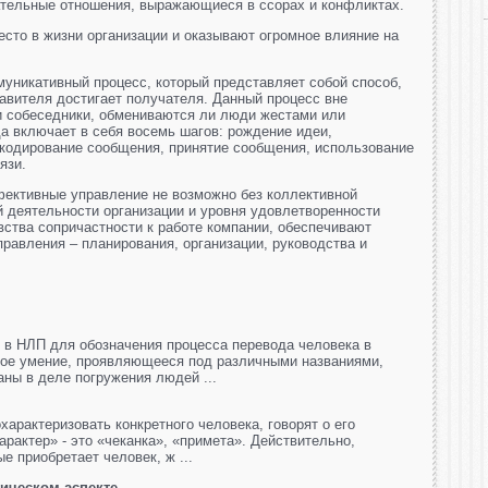
тельные отношения, выражающиеся в ссорах и конфликтах.
то в жизни организации и оказывают огромное влияние на
уникативный процесс, который представляет собой способ,
авителя достигает получателя. Данный процесс вне
ли собеседники, обмениваются ли люди жестами или
да включает в себя восемь шагов: рождение идеи,
екодирование сообщения, принятие сообщения, использование
язи.
фективные управление не возможно без коллективной
 деятельности организации и уровня удовлетворенности
ства сопричастности к работе компании, обеспечивают
равления – планирования, организации, руководства и
е в НЛП для обозначения процесса перевода человека в
ное умение, проявляющееся под различными названиями,
аны в деле погружения людей ...
характеризовать конкретного человека, говорят о его
арактер» - это «чеканка», «примета». Действительно,
е приобретает человек, ж ...
ическом аспекте