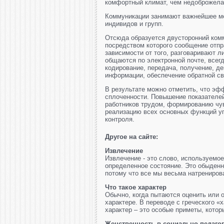
комфортный климат, чем недоброжела
Коммуникации занимают важнейшее мес
индивидов и групп.
Отсюда образуется двусторонний комм
посредством которого сообщение отпр
зависимости от того, разговаривают 
общаются по электронной почте, всег
кодирование, передача, получение, д
информации, обеспечение обратной св
В результате можно отметить, что эф
сплоченности. Повышение показателей
работников трудом, формированию чув
реализацию всех основных функций уп
контроля.
Другое на сайте:
Извлечение
Извлечение - это слово, используемо
определенное состояние. Это обыден
потому что все мы весьма натрениров
Что такое характер
Обычно, когда пытаются оценить или о
характере. В переводе с греческого «х
характер – это особые приметы, которы
Женственность в социально-педагог