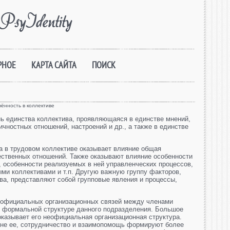
PsyIdentity
РНОЕ
КАРТА САЙТА
ПОИСК
ённость в коллективе
нь единства коллектива, проявляющаяся в единстве мнений,
чностных отношений, настроений и др., а также в единстве
а в трудовом коллективе оказывает влияние общая
ественных отношений. Также оказывают влияние особенности
 особенности реализуемых в ней управленческих процессов,
ыми коллективами и т.п. Другую важную группу факторов,
а, представляют собой групповые явления и процессы,
.
р официальных организационных связей между членами
в формальной структуре данного подразделения. Большое
оказывает его неофициальная организационная структура.
вне ее, сотрудничество и взаимопомощь формируют более