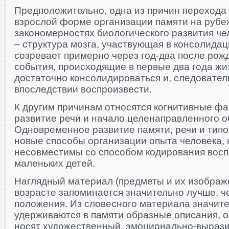
Предположительно, одна из причин перехода 
взрослой форме организации памяти на рубеж
закономерностях биологического развития чел
– структура мозга, участвующая в консолида
созревает примерно через год-два после рож
события, происходящие в первые два года жиз
достаточно консолидироваться и, следователь
впоследствии воспроизвести.
К другим причинам относятся когнитивные фа
развитие речи и начало целенаправленного о
Одновременное развитие памяти, речи и тип
новые способы организации опыта человека, 
несовместимы со способом кодирования вос
маленьких детей.
Наглядный материал (предметы и их изображ
возрасте запоминается значительно лучше, 
положения. Из словесного материала значит
удерживаются в памяти образные описания, о
носят художественный, эмоционально-вырази