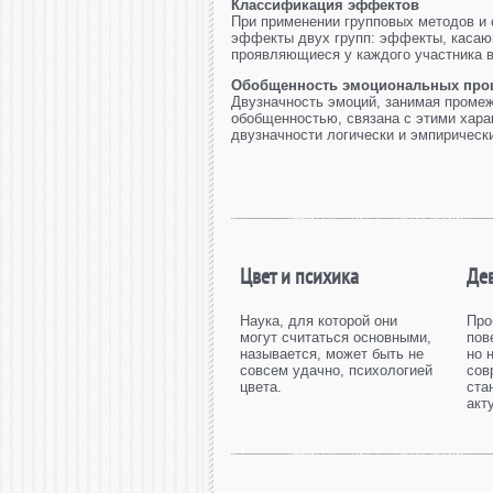
Классификация эффектов
При применении групповых методов и 
эффекты двух групп: эффекты, касаю
проявляющиеся у каждого участника в 
Обобщенность эмоциональных про
Двузначность эмоций, занимая проме
обобщенностью, связана с этими хар
двузначности логически и эмпирическ
Цвет и психика
Де
Наука, для которой они
Про
могут считаться основными,
пов
называется, может быть не
но 
совсем удачно, психологией
сов
цвета.
ста
акт