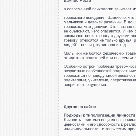
Важное место
в современной психологии занимает
и
тревожного поведения. Замечено, что 
мальчиков и девочек различны. В до
тревожны, чем девочки. Это связано с
ее объясняют, чего опасаются. И чем 
связывают свою тревогу с другими лю
тревогу, относятся не только друзья,
людей" - пьяниц, хулиганов и т. д.
Мальчики же боятся физических травм
ожидать от родителей или вне семьи: 
Особенно острой проблема тревожност
возрастных особенностей подростниче
тревожатся по поводу своей внешност
родителями, учителями, сверстниками
неприятные ощущения.
Другое на сайте:
Подходы к типологизации личности
Личность - система социально значим
ценностями и его способность к реали
индивидуальности - с творческим прел