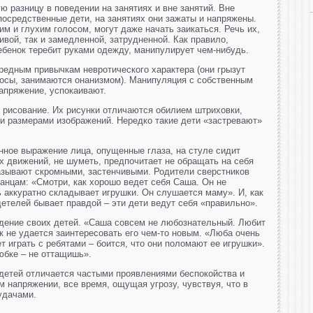
ю разницу в поведении на занятиях и вне занятий. Вне
посредственные дети, на занятиях они зажаты и напряжены.
м и глухим голосом, могут даже начать заикаться. Речь их,
ивой, так и замедленной, затрудненной. Как правило,
ебенок теребит руками одежду, манипулирует чем-нибудь.
редным привычкам невротического характера (они грызут
лосы, занимаются онанизмом). Манипуляция с собственным
апряжение, успокаивают.
 рисование. Их рисунки отличаются обилием штриховки,
и размерами изображений. Нередко такие дети «застревают»
нное выражение лица, опущенные глаза, на стуле сидит
х движений, не шуметь, предпочитает не обращать на себя
азывают скромными, застенчивыми. Родители сверстников
ванцам: «Смотри, как хорошо ведет себя Саша. Он не
ь аккуратно складывает игрушки. Он слушается маму». И, как
детелей бывает правдой – эти дети ведут себя «правильно».
дение своих детей. «Саша совсем не любознательный. Любит
ак не удается заинтересовать его чем-то новым. «Люба очень
ет играть с ребятами – боится, что они поломают ее игрушки».
юбке – не оттащишь».
детей отличается частыми проявлениями беспокойства и
ом напряжении, все время, ощущая угрозу, чувствуя, что в
удачами.