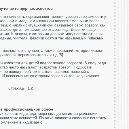
зучение гендерных аспектов
интенсивность переживания тревоги, уровень тревожности у
школьном и младшем школьном возрасте мальчики более
 тем, с какими ситуациями они связывают свою тревогу, как
старше дети, тем заметнее эта разница. Девочки чаще
дьми. К людям, с которыми девочки могут связывать свою
 родные, учителя. Девочки боятся так называемых "опасных
, несчастных случаев, а также наказаний, которые можно
учителей, директора школы и т.д.[5]
и является для детей подросткового возраста. В силу ряда
ство часто называют "возрастом тревог". Подростки
и, по поводу проблем в школе, взаимоотношений с
. И непонимание со стороны взрослых только усиливает
Страницы:
1
2
 в профессиональной сфере
ых качеств индивида, мера овладения им социальными
зации этих ценностей. Понятие личности связано с понятием
омлением в индивиде о ...