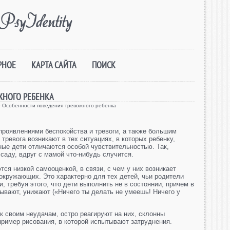
PsyIdentity
РНОЕ
КАРТА САЙТА
ПОИСК
ЖНОГО РЕБЕНКА
 Особенности поведения тревожного ребенка
роявлениями беспокойства и тревоги, а также большим
 тревога возникают в тех ситуациях, в которых ребенку,
жные дети отличаются особой чувствительностью. Так,
 саду, вдруг с мамой что-нибудь случится.
ся низкой самооценкой, в связи, с чем у них возникает
окружающих. Это характерно для тех детей, чьи родители
, требуя этого, что дети выполнить не в состоянии, причем в
зывают, унижают («Ничего ты делать не умеешь! Ничего у
к своим неудачам, остро реагируют на них, склонны
пример рисования, в которой испытывают затруднения.