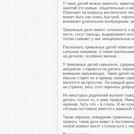
У таких детей можно заметить заметну
занятий это живые, общительные и не
Отвечают на вопросы воспитателя тихи
может быть как очень быстрой, торопл
возникает длительное возбуждение: р
Тревожные дети имеют склонность к в
ногти, сосут пальцы, выдергивают во
телом снижает у них эмоциональное н
Распознать тревожных детей помогает
сильным нажимом, а также маленьким
на деталях, особенно мелких.
У тревожных детей серьезное, сдержа
аккуратно, старается не делать лишни
внимание окружающих. Таких детей н
обычно ставят их в пример своим сор
балуется на прогулке. Он каждый ден
ни странно, весь этот перечень добро
Но некоторых родителей волнует пове
делать только то, к чему привык. Ник
нервная. Чуть что – в слезы. И не хоч
«Алеша постоянно жмется к маминой 
Таким образом, поведение тревожных 
тревоги, такие дети живут в постоянн
любой момент могут столкнуться с не