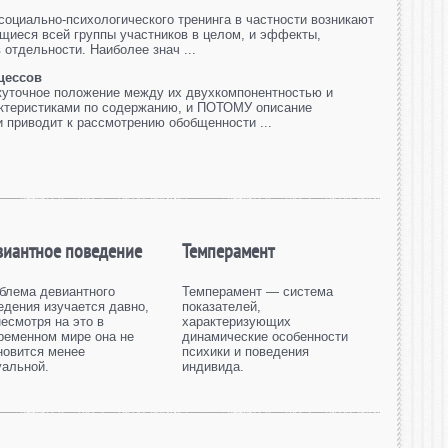
социально-психологического тренинга в частности возникают
щиеся всей группы участников в целом, и эффекты,
отдельности. Наиболее знач ...
цессов
жуточное положение между их двухкомпонентностью и
актеристиками по содержанию, и ПОТОМУ описание
и приводит к рассмотрению обобщенности ...
виантное поведение
Темперамент
блема девиантного
Темперамент — система
едения изучается давно,
показателей,
несмотря на это в
характеризующих
ременном мире она не
динамические особенности
новится менее
психики и поведения
уальной.
индивида.