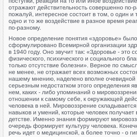
поступки, реакции на то или иное воздействи
отражают действительность совершенно по-р
пожалуй, интересное состоит в том, о один и 
одно и то же воздействие в разное время ре
по-разному.
Новое определение понятия «здоровье» был
сформулировано Всемирной организации здр
в 1940 году. Оно звучит так: «Здоровье - это 
физического, психического и социального бла
только отсутствие болезни». Верное по смыс
не менее, не отражает всех возможных состо
нашему мнению, наделено вполне очевидной
серьезным недостатком этого определения яв
нем, каких - либо упоминаний о мировоззрени
отношении к самому себе, к окружающей дейс
человека в ней. Мировоззрение складывается 
навыков и умений, которые человек получает
детстве. Именно знания формируют мировоззр
очередь формирует культуру человека. Конеч
речь идет о медицинской, а более точно - о г