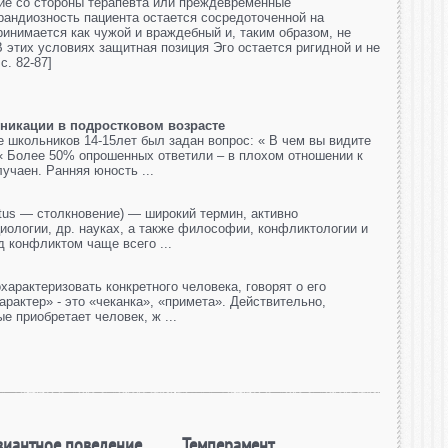
ие со стороны терапевта или преждевременные
грандиозность пациента остается сосредоточенной на
ринимается как чужой и враждебный и, таким образом, не
 этих условиях защитная позиция Эго остается ригидной и не
c. 82-87]
никации в подростковом возрасте
 школьников 14-15лет был задан вопрос: « В чем вы видите
« Более 50% опрошенных ответили – в плохом отношении к
учаен. Ранняя юность ...
lictus — столкновение) — широкий термин, активно
иологии, др. науках, а также философии, конфликтологии и
д конфликтом чаще всего ...
характеризовать конкретного человека, говорят о его
арактер» - это «чеканка», «примета». Действительно,
е приобретает человек, ж ...
виантное поведение
Темперамент