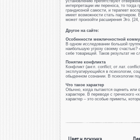
установлению препятствуют отвержен
интерпретации им переноса, то тогда 
грандиозной самости, и терапевт восп
имеет возможности стать партнером. В
может произойти расширения Эго. [24, 
Другое на сайте:
Особенности межличностной комму
В одном исследовании большой группе
наибольшую угрозу своему счастью? 
себе товарищей. Таков результат не сл
Понятие конфликта
Конфликт (англ. conflict; от лат. conf
эксплуатирующийся в психологии, соц
обыденном сознании. В психологии по
Что такое характер
Обычно, когда пытаются оценить или о
характере. В переводе с греческого «х
характер – это особые приметы, которы
Цвет и психика
Де