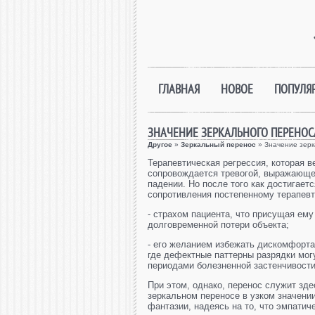
ГЛАВНАЯ
НОВОЕ
ПОПУЛЯ
ЗНАЧЕНИЕ ЗЕРКАЛЬНОГО ПЕРЕНОС
Другое
»
Зеркальный перенос
» Значение зерк
Терапевтическая регрессия, которая в
сопровождается тревогой, выражающей
падении. Но после того как достигает
сопротивления постепенному терапев
- страхом пациента, что присущая ему
долговременной потери объекта;
- его желанием избежать дискомфорта
где дефектные паттерны разрядки мог
периодами болезненной застенчивости
При этом, однако, перенос служит зд
зеркальном переносе в узком значени
фантазии, надеясь на то, что эмпатич