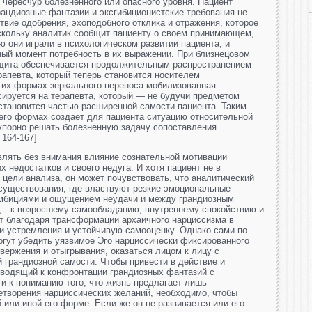
чересчур болезненного или опасного уровня. Пациент
рандиозные фантазии и эксгибиционистские требования не
твие одобрения, эхоподобного отклика и отражения, которое
скольку аналитик сообщит пациенту о своем принимающем,
 они играли в психологическом развитии пациента, и
ый момент потребность в их выражении. При близнецовом
ащита обеспечивается продолжительным распространением
рапевта, который теперь становится носителем
тих формах зеркального переноса мобилизованная
ируется на терапевта, который — не будучи предметом
становится частью расширенной самости пациента. Таким
 его формах создает для пациента ситуацию относительной
 упорно решать болезненную задачу сопоставления
 164-167]
влять без внимания влияние сознательной мотивации
х недостатков и своего недуга. И хотя пациент не в
цели анализа, он может почувствовать, что аналитический
 существования, где властвуют резкие эмоциональные
мбициями и ощущением неудачи и между грандиозным
 - к возросшему самообладанию, внутреннему спокойствию и
ют благодаря трансформации архаичного нарциссизма в
и устремления и устойчивую самооценку. Однако сами по
огут убедить уязвимое Эго нарциссически фиксированного
твержения и отыгрывания, оказаться лицом к лицу с
 грандиозной самости. Чтобы привести в действие и
иводящий к конфронтации грандиозных фантазий с
и к пониманию того, что жизнь предлагает лишь
етворения нарциссических желаний, необходимо, чтобы
 или иной его форме. Если же он не развивается или его