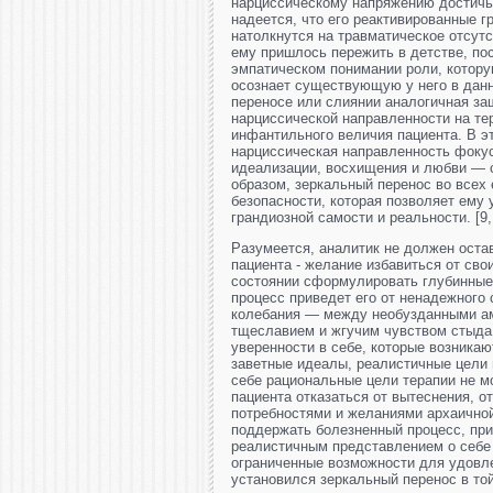
нарциссическому напряжению достичь 
надеется, что его реактивированные г
натолкнутся на травматическое отсутс
ему пришлось пережить в детстве, по
эмпатическом понимании роли, которую
осознает существующую у него в данн
переносе или слиянии аналогичная з
нарциссической направленности на те
инфантильного величия пациента. В э
нарциссическая направленность фокус
идеализации, восхищения и любви — 
образом, зеркальный перенос во всех
безопасности, которая позволяет ему
грандиозной самости и реальности. [9,
Разумеется, аналитик не должен оста
пациента - желание избавиться от свои
состоянии сформулировать глубинные 
процесс приведет его от ненадежного
колебания — между необузданными а
тщеславием и жгучим чувством стыда,
уверенности в себе, которые возника
заветные идеалы, реалистичные цели 
себе рациональные цели терапии не м
пациента отказаться от вытеснения, о
потребностями и желаниями архаичной
поддержать болезненный процесс, пр
реалистичным представлением о себе 
ограниченные возможности для удовл
установился зеркальный перенос в той