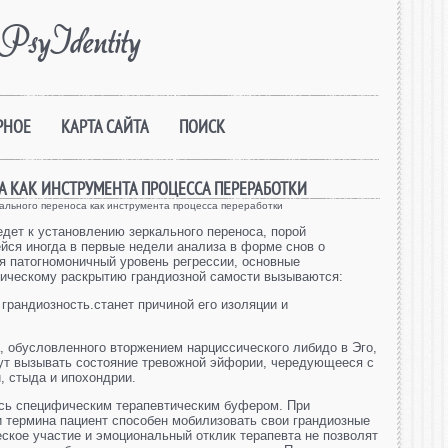
PsyIdentity
РНОЕ
КАРТА САЙТА
ПОИСК
А КАК ИНСТРУМЕНТА ПРОЦЕССА ПЕРЕРАБОТКИ
ального переноса как инструмента процесса переработки
едет к установлению зеркального переноса, порой
ся иногда в первые недели анализа в форме снов о
ся патогномоничный уровень регрессии, основные
тическому раскрытию грандиозной самости вызываются:
 грандиозность.станет причиной его изоляции и
, обусловленного вторжением нарциссического либидо в Эго,
ут вызывать состояние тревожной эйфории, чередующееся с
, стыда и ипохондрии.
есь специфическим терапевтическим буфером. При
и термина пациент способен мобилизовать свои грандиозные
еское участие и эмоциональный отклик терапевта не позволят