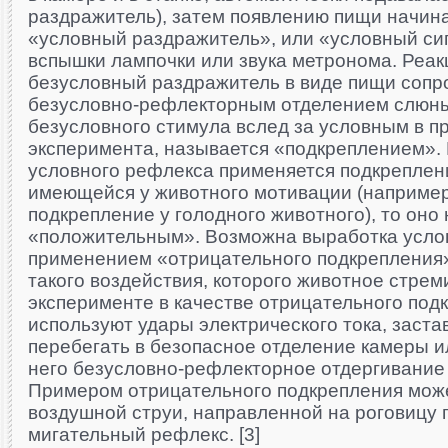
раздражитель), затем появлению пищи начин
«условный раздражитель», или «условный сигн
вспышки лампочки или звука метронома. Реак
безусловный раздражитель в виде пищи сопр
безусловно-рефлекторным отделением слюн
безусловного стимула вслед за условным в п
эксперимента, называется «подкреплением».
условного рефлекса применяется подкреплен
имеющейся у животного мотивации (наприме
подкрепление у голодного животного), то оно
«положительным». Возможна выработка услов
применением «отрицательного подкрепления» 
такого воздействия, которого животное стреми
эксперименте в качестве отрицательного под
используют удары электрического тока, заст
перебегать в безопасное отделение камеры 
него безусловно-рефлекторное отдергивание 
Примером отрицательного подкрепления мож
воздушной струи, направленной на роговицу
мигательный рефлекс. [3]