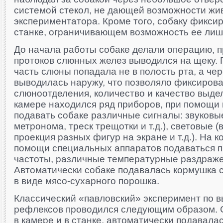
системой стекол, не дающей возможности жи
экспериментатора. Кроме того, собаку фикси
станке, ограничивающем возможность ее лиш
До начала работы собаке делали операцию, п
протоков слюнных желез выводился на щеку. 
часть слюны попадала не в полость рта, а че
выводилась наружу, что позволяло фиксирова
слюноотделения, количество и качество выд
камере находился ряд приборов, при помощи
подавать собаке различные сигналы: звуковые
метронома, треск трещотки и т.д.), световые 
проекция разных фигур на экране и т.д.). На 
помощи специальных аппаратов подаваться п
частоты, различные температурные раздражен
Автоматически собаке подавалась кормушка с
в виде мясо-сухарного порошка.
Классический «павловский» эксперимент по 
рефлексов проводился следующим образом. 
в камере и в станке, автоматически подавала