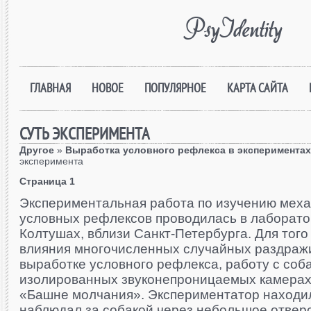
PsyIdentity
ГЛАВНАЯ
НОВОЕ
ПОПУЛЯРНОЕ
КАРТА САЙТА
СУТЬ ЭКСПЕРИМЕНТА
Другое
»
Выработка условного рефлекса в экспериментах
эксперимента
Страница 1
Экспериментальная работа по изучению мех
условных рефлексов проводилась в лаборато
Колтушах, вблизи Санкт-Петербурга. Для того
влияния многочисленных случайных раздра
выработке условного рефлекса, работу с соб
изолированных звуконепроницаемых камерах,
«Башне молчания». Экспериментатор находил
наблюдал за собакой через небольшое отвер