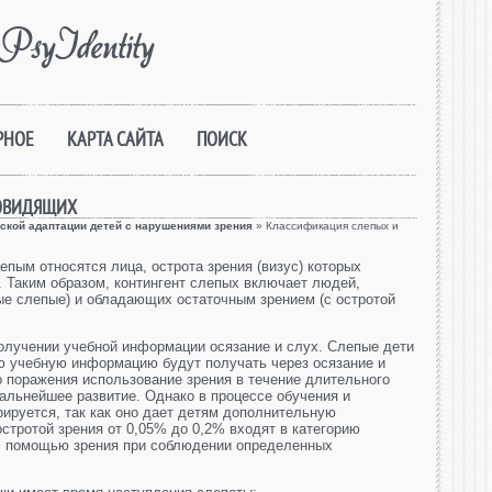
PsyIdentity
РНОЕ
КАРТА САЙТА
ПОИСК
ОВИДЯЩИХ
ской адаптации детей с нарушениями зрения
» Классификация слепых и
пым относятся лица, острота зрения (визус) которых
. Таким образом, контингент слепых включает людей,
е слепые) и обладающих остаточным зрением (с остротой
олучении учебной информации осязание и слух. Слепые дети
ю учебную информацию будут получать через осязание и
го поражения использование зрения в течение длительного
дальнейшее развитие. Однако в процессе обучения и
рируется, так как оно дает детям дополнительную
тротой зрения от 0,05% до 0,2% входят в категорию
 с помощью зрения при соблюдении определенных