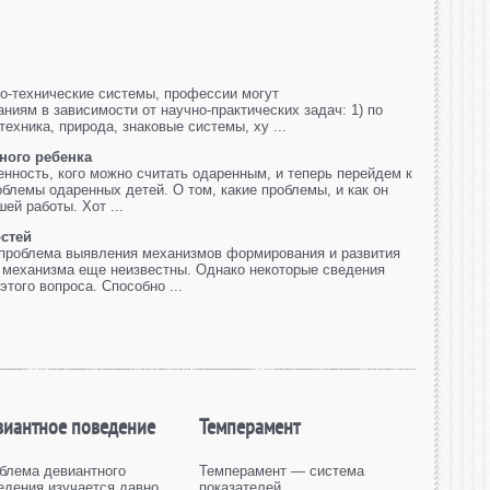
о-технические системы, профессии могут
иям в зависимости от научно-практических задач: 1) по
ехника, природа, знаковые системы, ху ...
ного ребенка
енность, кого можно считать одаренным, и теперь перейдем к
блемы одаренных детей. О том, какие проблемы, и как он
ей работы. Хот ...
стей
 проблема выявления механизмов формирования и развития
о механизма еще неизвестны. Однако некоторые сведения
того вопроса. Способно ...
виантное поведение
Темперамент
блема девиантного
Темперамент — система
едения изучается давно,
показателей,