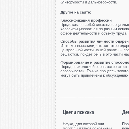
близорукости и дальнозоркости.
Другое на сайте:
Классификация профессий
Представляя собой сложные социальн
классифицироваться по разным основан
сфере деятельности и объекту труда: т
Способы развития личности одарен
Итак, мы выяснили, что же такое одар
центральной части нашей работы – про
решаются, пойдет речь в это части наш
Формирование и развитие способно
Перед психологией очень остро стоит
способностей. Тонкие процессы таког
могут быть привлечены к обсуждению э
Цвет и психика
Де
Наука, для которой они
Про
могут считаться основными,
пов