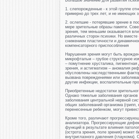
Большое значение для развития психи
1. слепорожденные - к этой группе от
примерно до трех лет, и не имеющих 
2. ослепшие - потерявшие зрение в п
мере зрительные образы памяти. Сове
зрения, тем меньшим оказывается вли
различных сторон психики. Но вместе
снижением пластичности и динамично
компенсаторного приспособления
Нарушения зрения могут быть врожде
микрофтальм – грубое структурное из
– помутнение хрусталика, пигментная
зрения, и астигматизм – аномалия реф
обусловлены наследственными фактор
вызвана повреждениями или заболеван
другие инфекции, воспалительные про
Приобретенные недостатки зрительно
Однако тяжелые заболевания органов з
заболевания центральной нервной сис
общих заболеваний организма (грипп, к
перенесенные ребенком, могут привес
Кроме того, различают прогрессирую
анализатора. Прогрессирующие дефе
функций в результате влияния патоло
(острота зрения, поле зрения) может 
внутриглазного давления (глаукома).