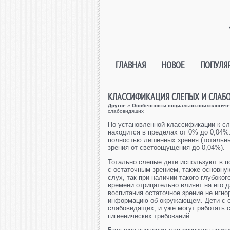
ГЛАВНАЯ
НОВОЕ
ПОПУЛЯ
КЛАССИФИКАЦИЯ СЛЕПЫХ И СЛАБ
Другое
»
Особенности социально-психологиче
слабовидящих
По установленной классификации к сле
находится в пределах от 0% до 0,04%
полностью лишенных зрения (тотальны
зрения от светоощущения до 0,04%).
Тотально слепые дети используют в п
с остаточным зрением, также основну
слух, так при наличии такого глубоко
времени отрицательно влияет на его 
воспитания остаточное зрение не игно
информацию об окружающем. Дети с ос
слабовидящих, и уже могут работать
гигиенических требований.