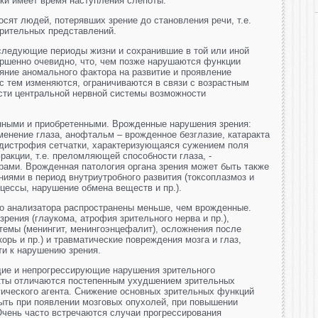
ки имеет время наступления слепоты:
носят людей, потерявших зрение до становления речи, т.е.
зрительных представлений.
оследующие периоды жизни и сохранившие в той или иной
ршенно очевидно, что, чем позже нарушаются функции
яние аномального фактора на развитие и проявление
 с тем изменяются, ограничиваются в связи с возрастным
сти центральной нервной системы возможности
нными и приобретенными. Врожденные нарушения зрения:
менение глаза, анофтальм – врожденное безглазие, катаракта
 дистрофия сетчатки, характеризующаяся сужением поля
ракции, т.е. преломляющей способности глаза, -
ами. Врожденная патология органа зрения может быть также
иями в период внутриутробного развития (токсоплазмоз и
цессы, нарушение обмена веществ и пр.).
го анализатора распространены меньше, чем врожденные.
рения (глаукома, атрофия зрительного нерва и пр.),
темы (менингит, менингоэнцефалит), осложнения после
орь и пр.) и травматические повреждения мозга и глаз,
ти к нарушению зрения.
щие и непрогрессирующие нарушения зрительного
кты отличаются постепенным ухудшением зрительных
гического агента. Снижение основных зрительных функций
быть при появлении мозговых опухолей, при повышении
 Очень часто встречаются случаи прогрессирования