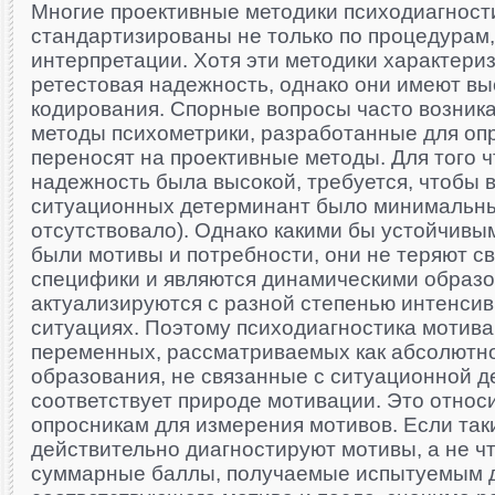
Многие проективные методики психодиагност
стандартизированы не только по процедурам,
интер­претации. Хотя эти методики характериз
ретестовая надеж­ность, однако они имеют в
кодирования. Спорные вопросы часто возникаю
методы психомет­рики, разработанные для оп
переносят на про­ективные методы. Для того 
надежность была высо­кой, требуется, чтобы 
ситуационных детерминант было ми­нимальн
отсутствовало). Однако какими бы устойчи­в
были мотивы и потребности, они не теряют с
специфики и являются динамическими образо
актуализируются с разной степенью интенсив
ситуациях. Поэтому психодиагностика мотив
переменных, рассматриваемых как абсолютн
образова­ния, не связанные с ситуационной 
соответствует природе мотивации. Это относи
опросникам для измере­ния мотивов. Если так
действительно диагностируют мотивы, а не чт
суммарные баллы, получаемые ис­пытуемым 