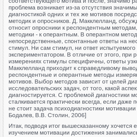
соответствующего мотива и после, зна­чимо р
про­блема возникает из-за отсутствия значим
диаг­ностикой одних и тех же мотивов посред
методик и опросников. Д. Макклелланд, обсужд
относит опросники к респондентным методам,
методики - к оперантным. В оперантном мето­
непосредственные, спонтанные ответы на не
стимул. Ни сам стимул, ни ответ испытуемого
экспериментатором. В отличие от этого, при
измерениях стимулы специфичны, ответы узк
Макклелланд приходит к справедливому вывод
респондентные и оперантные методы измеря
мотивов. Выбор методов зависит от целей диа
исследовательских задач, от того, какой аспе
диагностируется. С пробле­мой диагностики м
сталкивается практически все­гда, если даже 
не стоит задача психодиагности­ки мотивации 
Бодалев, В.В. Столин, 2006]
Итак, подводя итог вышесказанному хочется е
изучением мотивации достижения занималис