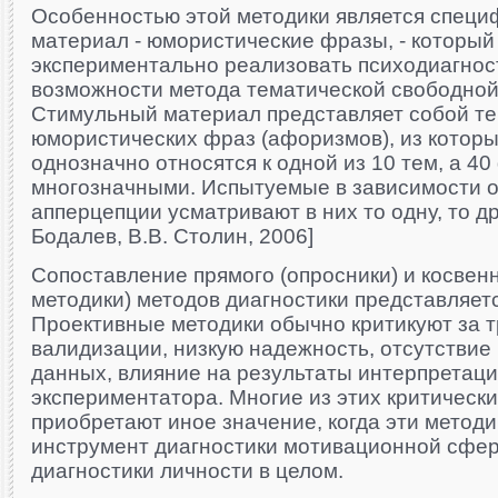
Особенностью этой методики является спец
материал - юмористические фразы, - который
экспериментально реализовать психодиагнос
возможности метода тематической свободной
Стимульный материал представляет собой тек
юмористических фраз (афоризмов), из которы
однозначно относятся к одной из 10 тем, а 4
многозначными. Испытуемые в зависимости о
апперцепции усматривают в них то одну, то дру
Бодалев, В.В. Столин, 2006]
Сопоставление прямого (опросники) и косвен
методики) методов диагностики представляет
Про­ективные методики обычно критикуют за 
валидизации, низ­кую надежность, отсутстви
данных, влияние на резуль­таты интерпретац
экспериментатора. Многие из этих кри­тическ
приобретают иное значение, когда эти методи
инструмент диагностики мотивационной сферы
диагностики личности в целом.