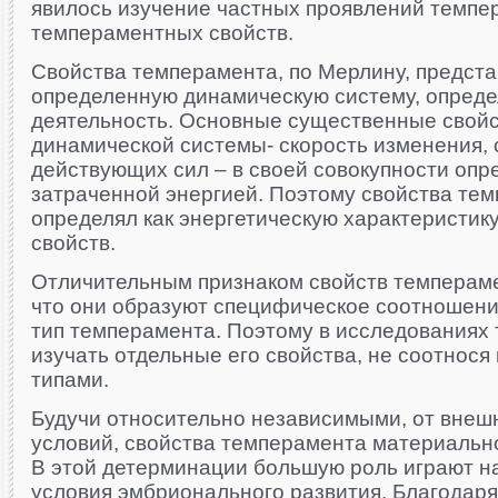
явилось изучение частных проявлений темпе
темпераментных свойств.
Свойства темперамента, по Мерлину, предст
определенную динамическую систему, опред
деятельность. Основные существенные свой
динамической системы- скорость изменения, 
действующих сил – в своей совокупности опр
затраченной энергией. Поэтому свойства те
определял как энергетическую характеристик
свойств.
Отличительным признаком свойств темпераме
что они образуют специфическое соотношен
тип темперамента. Поэтому в исследованиях
изучать отдельные его свойства, не соотнося
типами.
Будучи относительно независимыми, от вне
условий, свойства темперамента материальн
В этой детерминации большую роль играют н
условия эмбрионального развития. Благодаря