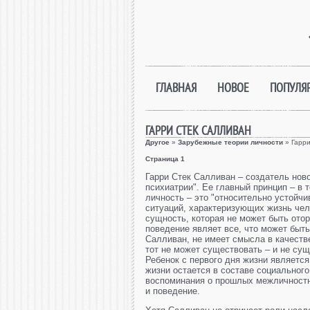
ГЛАВНАЯ
НОВОЕ
ПОПУЛЯ
ГАРРИ СТЕК САЛЛИВАН
Другое
»
Зарубежные теории личности
» Гарри
Страница 1
Гарри Стек Салливан – создатель ново
психиатрии". Ее главный принцип – в 
личность – это "относительно устой
ситуаций, характеризующих жизнь челов
сущность, которая не может быть ото
поведение являет все, что может быть
Салливан, не имеет смысла в качеств
тот не может существовать – и не су
Ребенок с первого дня жизни являетс
жизни остается в составе социального
воспоминания о прошлых межличностн
и поведение.