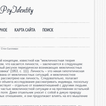
PsyIdentity
РНОЕ
КАРТА САЙТА
ПОИСК
 Стек Салливан
й концепции, известной как "межличностная теория
том, что касается личности, – заключается в следующем:
чивый рисунок периодически возникающих межличностных
ека" (1953, с. 111). Личность – это некая гипотетическая
рвана от межличностных ситуаций, и межличностное
 рассмотрено как личность. Следовательно, полагает
е объекта исследования рассматривать индивида, поскольку
ществует – отдельно от взаимоотношений с другими людьми.
я частью межличностной ситуации и на протяжении остальной
 поля. Даже отшельник уносит с собой в дикую природу
ых отношениях, и они продолжают влиять на его мышление