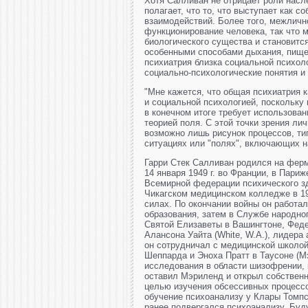
Хотя Салливан не отрицает роли насл
полагает, что то, что выступает как 
взаимодействий. Более того, межличн
функционирование человека, так что м
биологического существа и становит
особенными способами дыхания, пище
психиатрия близка социальной психоло
социально-психологические понятия и
"Мне кажется, что общая психиатрия к
и социальной психологией, поскольку
в конечном итоге требует использован
теорией поля. С этой точки зрения ли
возможно лишь рисунок процессов, т
ситуациях или "полях", включающих на
Гарри Стек Салливан родился на ферм
14 января 1949 г. во Франции, в Пари
Всемирной федерации психического з
Чикагском медицинском колледже в 19
силах. По окончании войны он работа
образования, затем в Службе народног
Святой Елизаветы в Вашингтоне, Феде
Алансона Уайта (White, W.А.), лидера
он сотрудничал с медицинской школой
Шеппарда и Эноха Пратт в Таусоне (М
исследования в области шизофрении, 
оставил Мэриленд и открыл собственн
целью изучения обсессивных процессо
обучение психоанализу у Клары Томпс
ранее подвергался психоанализу. Буд