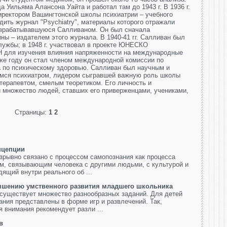
а Уильяма Алансона Уайта и работал там до 1943 г. В 1936 г.
иректором Вашингтонской школы психиатрии – учебного
одить журнал "Psychiatry", материалы которого отражали
азрабатывавшуюся Салливаном. Он был сначала
ины – издателем этого журнала. В 1940-41 гг. Салливан был
лужбы; в 1948 г. участвовал в проекте ЮНЕСКО
Н для изучения влияния напряженности на международные
же году он стал членом международной комиссии по
а по психическому здоровью. Салливан был научным и
мся психиатром, лидером сыгравшей важную роль школы
терапевтом, смелым теоретиком. Его личность и
 множество людей, ставших его приверженцами, учениками,
Страницы:
1
2
нцепции
зрывно связано с процессом самопознания как процесса
м, связывающим человека с другими людьми, с культурой и
ящий внутри реального об ...
чшению умственного развития младшего школьника
существует множество разнообразных заданий. Для детей
ания представлены в форме игр и развлечений. Так,
я внимания рекомендует разли ...
в