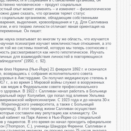
едственности и созревания в становлении организма, он
собственно человеческое – продукт социальных
остный опыт может изменять – и изменяет – физиологическое
ожно даже сказать, что организм теряет статус
ся социальным организмом, обладающим собственными
варения, выделения, кровообращения и т.д. Для Салливана
гии, и его теорию личности отличает явная ориентация на
 переменные. Он пишет:
ак наука охватывает во многом ту же область, что изучается
 научная психиатрия изучает межличностные отношения, а это
ия той же системы понятий, которую мы теперь соотносим с
чность рассматривается как нечто гипотетическое. Изучать
ипичных для взаимодействия личностей в повторяющихся
блюдателя" (1950, с. 92).
е близ Норвича (Нью-Йорк) 21 февраля 1892 г. и скончался
же, возвращаясь с собрания исполнительного совета
доровья в Амстердаме. Он получил медицинскую степень в
17 г., а во время 1 Мировой войны служил в вооруженных
л как медик в Федеральном совете профессионального
о здоровья. В 1922 г. Салливан начал работать в Больнице
ральный округ Колумбия, где попал под влияние Уильяма
 американской нейропсихиатрии. С 1923 года и до начала 30-х
 Мэрилендского университета, а также с Больницей
эриленд). В этот период жизни Салливан осуществил
которые составили ему репутацию как клиницисту. Он
ый кабинет на Парк Авеню в Нью-Йорке со специальной
в у пациентов. В это время он начал проходить официальное
он (Thompson, С.), ученицы Шандора Ференчи. Салливан и
учи студентом медиком, он прошел около 75 часов анализа.