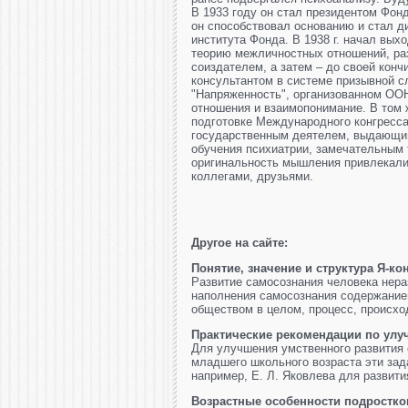
В 1933 году он стал президентом Фонд
он способствовал основанию и стал д
института Фонда. В 1938 г. начал вых
теорию межличностных отношений, р
соиздателем, а затем – до своей конч
консультантом в системе призывной с
"Напряженность", организованном ОО
отношения и взаимопонимание. В том 
подготовке Международного конгресс
государственным деятелем, выдающи
обучения психиатрии, замечательным 
оригинальность мышления привлекали
коллегами, друзьями.
Другое на сайте:
Понятие, значение и структура Я-ко
Развитие самосознания человека нера
наполнения самосознания содержание
обществом в целом, процесс, происход
Практические рекомендации по улу
Для улучшения умственного развития 
младшего школьного возраста эти зад
например, Е. Л. Яковлева для развити
Возрастные особенности подростко