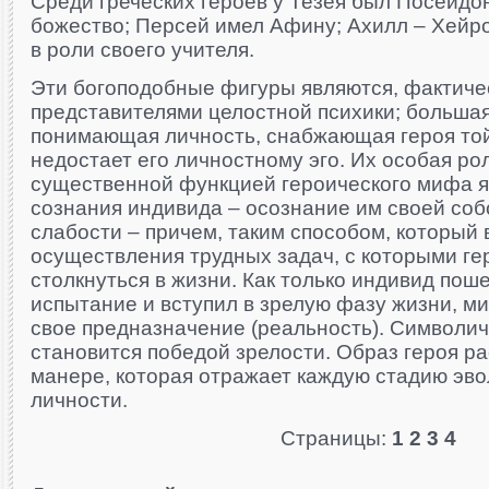
Среди греческих героев у Тезея был Посейдон,
божество; Персей имел Афину; Ахилл – Хейро
в роли своего учителя.
Эти богоподобные фигуры являются, фактиче
представителями целостной психики; большая
понимающая личность, снабжающая героя той
недостает его личностному эго. Их особая рол
существенной функцией героического мифа яв
сознания индивида – осознание им своей соб
слабости – причем, таким способом, который 
осуществления трудных задач, с которыми ге
столкнуться в жизни. Как только индивид по
испытание и вступил в зрелую фазу жизни, ми
свое предназначение (реальность). Символич
становится победой зрелости. Образ героя ра
манере, которая отражает каждую стадию эв
личности.
Страницы:
1
2
3
4