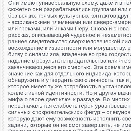
Они имеют универсальную схему, даже и в тех
сюжетно они разрабатывались группами или
без всяких прямых культурных контактов друг 
- африканскими племенами или северо-амери
или греками, или инками Перу. Снова и снов
рассказ, описывающий чудесное и незаметное
раннее свидетельство сверхчеловеческой си
восхождение к известности или могуществу, 
битву с силами зла, впадение во грех гордос
падение в результате предательства или «ге
заканчивающиеся его смертью. Эта схема им
значение как для отдельного индивида, котор
обнаружить и утвердить свою личность, так и
которое имеет ту же потребность в установл
коллективной идентичности. Но и другая важ
мифа о герое дает ключ к разгадке. Во многи
первоначальная слабость героя уравновеше
сильных «покровительских» фигур – опекунов
которую дают ему возможность исполнить св
задачи, которые он не смог завершить, не и