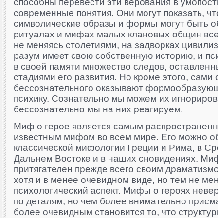
способны перевести эти верования в умопос
современные понятия. Они могут показать, чт
символические образы и формы могут быть 
ритуалах и мифах малых клановых общин вс
не меняясь столетиями, на задворках цивили
разум имеет свою собственную историю, и пс
в своей памяти множество следов, оставле
стадиями его развития. Но кроме этого, сами
бессознательного оказывают формообразующ
психику. Сознательно мы можем их игнориров
бессознательно мы на них реагируем.
Миф о герое является самым распространенн
известным мифом во всем мире. Его можно о
классической мифологии Греции и Рима, в Ср
Дальнем Востоке и в наших сновидениях. Миф
притягателен прежде всего своим драматизмом
хотя и в менее очевидном виде, но тем не м
психологический аспект. Мифы о героях неве
по деталям, но чем более внимательно присма
более очевидным становится то, что структур