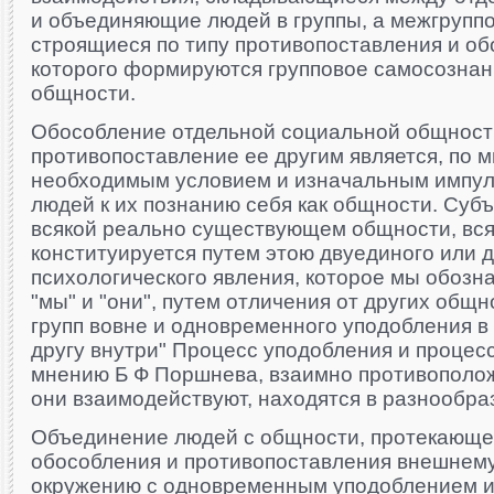
и объединяющие людей в группы, а межгрупп
строящиеся по типу противопоставления и об
которого формируются групповое самосознан
общности.
Обособление отдельной социальной общност
противопоставление ее другим является, по 
необходимым условием и изначальным импу
людей к их познанию себя как общности. Суб
всякой реально существующем общности, вся
конституируется путем этою двуединого или 
психологического явления, которое мы обоз
"мы" и "они", путем отличения от других общн
групп вовне и одновременного уподобления в
другу внутри" Процесс уподобления и процес
мнению Б Ф Поршнева, взаимно противополож
они взаимодействуют, находятся в разнообра
Объединение людей с общности, протекающее
обособления и противопоставления внешнем
окружению с одновременным уподоблением 