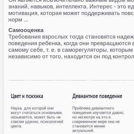
знаний, навыков, интеллекта. Интерес - это 
мотивация, которая может поддерживать пов
норм ...
Самооценка
Требования взрослых тогда становятся наде
поведе­ния ребенка, когда они превращаются в
само­му себе, т. е. в саморегуляторы, которы
неза­висимо от того, находится он под контрол
Цвет и психика
Девиантное поведение
Наука, для которой они
Проблема девиантного
могут считаться основными,
поведения изучается давно,
называется, может быть не
но несмотря на это в
совсем удачно, психологией
современном мире она не
цвета.
становится менее
актуальной.