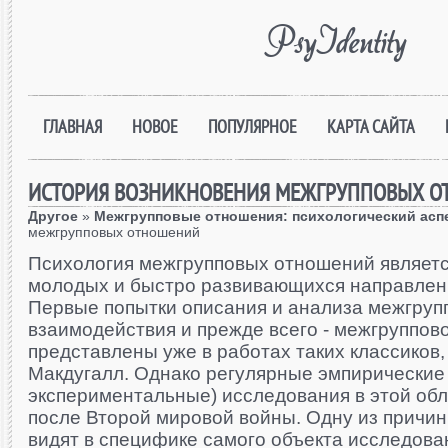
PsyIdentity
ГЛАВНАЯ
НОВОЕ
ПОПУЛЯРНОЕ
КАРТА САЙТА
ИСТОРИЯ ВОЗНИКНОВЕНИЯ МЕЖГРУППОВЫХ 
Другое
»
Межгрупповые отношения: психологический асп
межгрупповых отношений
Психология межгрупповых отношений являетс
молодых и быстро развивающихся направлени
Первые попытки описания и анализа межгруп
взаимодействия и прежде всего - межгруппово
представлены уже в работах таких классиков, к
Макдугалл. Однако регулярные эмпирические (
экспериментальные) исследования в этой обл
после Второй мировой войны. Одну из причин
видят в специфике самого объекта исследова