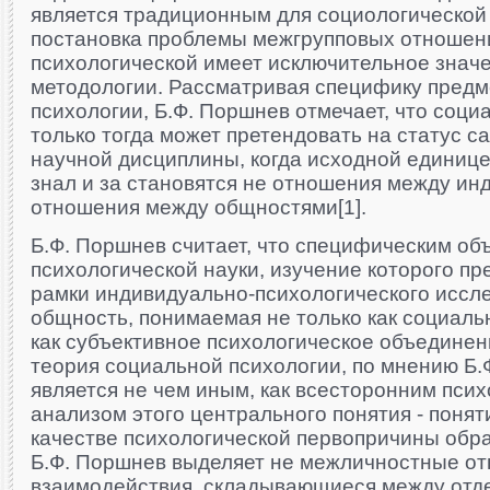
является традиционным для социологической
постановка проблемы межгрупповых отношени
психологической имеет исключительное значе
методологии. Рассматривая специфику предм
психологии, Б.Ф. Поршнев отмечает, что соци
только тогда может претендовать на статус 
научной дисциплины, когда исходной единице
знал и за становятся не отношения между ин
отношения между общностями[1].
Б.Ф. Поршнев считает, что специфическим об
психологической науки, изучение которого пр
рамки индивидуально-психологического иссле
общность, понимаемая не только как социаль
как субъективное психологическое объедине
теория социальной психологии, по мнению Б.
является не чем иным, как всесторонним пси
анализом этого центрального понятия - понят
качестве психологической первопричины обр
Б.Ф. Поршнев выделяет не межличностные о
взаимодействия, складывающиеся между от