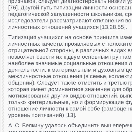
признаков, следует диагностировать низкий 
[76]. Другой путь типизации личности основан
педагогической запущенности школьников, ср
исследователи рассматривают отклонения во
личностных отношений учащихся [13,28,55].
Типизация учащихся на основе принципа изм
личностных качеств, проявляемых с положит
отрицательной стороны, в различных видах 
позволяет свести их к двум основным группам
наиболее значимые социальные отношения ли
деятельности, к материальным и духовным це
межличностные отношения (в семье, коллекти
общении). Следует также отметить и третью г
которая имеет доминантное значение для об
мотивирования других видов отношений, вып
только критериальные, но и формирующие фу
отношение личности к самой себе (самооценк
уровень притязаний) [13].
А. С. Белкину удалось объединить вышепереч
три группы и этим самым построить систему 