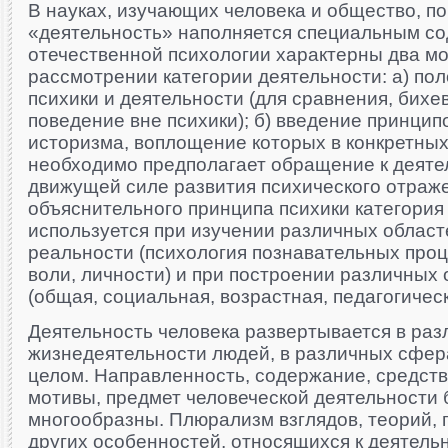
В науках, изучающих человека и общество, п
«деятельность» наполняется специальным с
отечественной психологии характерны два м
рассмотрении категории деятельности: а) по
психики и деятельности (для сравнения, бих
поведение вне психики); б) введение принцип
историзма, воплощение которых в конкретны
необходимо предполагает обращение к деятел
движущей силе развития психического отраже
объяснительного принципа психики категория
используется при изучении различных област
реальности (психология познавательных проц
воли, личности) и при построении различных
(общая, социальная, возрастная, педагогическа
Деятельность человека развертывается в раз
жизнедеятельности людей, в различных сфер
целом. Направленность, содержание, средств
мотивы, предмет человеческой деятельности 
многообразны. Плюрализм взглядов, теорий, п
других особенностей, относящихся к деятель